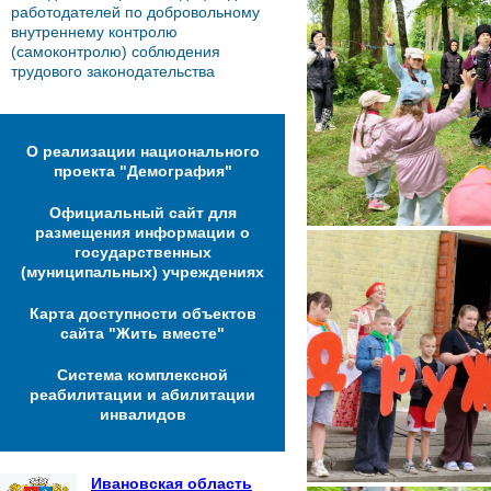
работодателей по добровольному
внутреннему контролю
(самоконтролю) соблюдения
трудового законодательства
О реализации национального
проекта "Демография"
Официальный сайт для
размещения информации о
государственных
(муниципальных) учреждениях
Карта доступности объектов
сайта "Жить вместе"
Система комплексной
реабилитации и абилитации
инвалидов
Ивановская область