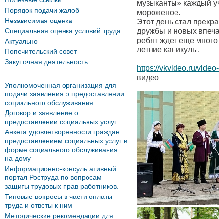
Полезные ссылки
музыканты» каждый уч
Порядок подачи жалоб
мороженое.
Независимая оценка
Этот день стал прекр
Специальная оценка условий труда
дружбы и новых впеча
ребят ждет еще много
Актуально
летние каникулы.
Попечительский совет
Закупочная деятельность
https://vkvideo.ru/vi
видео
Уполномоченная организация для
подачи заявления о предоставлении
социального обслуживания
Договор и заявление о
предоставлении социальных услуг
Анкета удовлетворенности граждан
предоставлением социальных услуг в
форме социального обслуживания
на дому
Информационно-консультативный
портал Роструда по вопросам
защиты трудовых прав работников.
Типовые вопросы в части оплаты
труда и ответы к ним
Методические рекомендации для