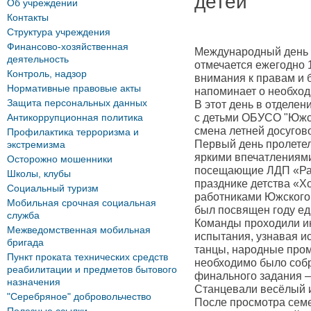
детей
Об учреждении
Контакты
Структура учреждения
Финансово-хозяйственная
Международный день 
деятельность
отмечается ежегодно 
Контроль, надзор
внимания к правам и 
Нормативные правовые акты
напоминает о необход
Защита персональных данных
В этот день в отделе
Антикоррупционная политика
с детьми ОБУСО "Южс
смена летней досугов
Профилактика терроризма и
Первый день пролете
экстремизма
яркими впечатлениями
Осторожно мошенники
посещающие ЛДП «Рад
Школы, клубы
празднике детства «Х
Социальный туризм
работниками Южского 
Мобильная срочная социальная
был посвящен году ед
служба
Команды проходили и
Межведомственная мобильная
испытания, узнавая и
бригада
танцы, народные про
Пункт проката технических средств
необходимо было собр
реабилитации и предметов бытового
финального задания –
назначения
Станцевали весёлый 
"Серебряное" добровольчество
После просмотра сем