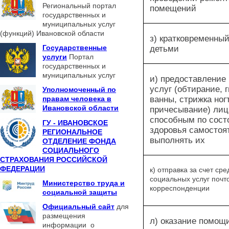
Региональный портал
помещений
государственных и
муниципальных услуг
(функций) Ивановской области
з) кратковременный
детьми
Государственные
услуги
Портал
государственных и
муниципальных услуг
и) предоставление
услуг (обтирание, 
Уполномоченный по
ванны, стрижка ног
правам человека в
Ивановской области
причесывание) лиц
способным по сос
ГУ - ИВАНОВСКОЕ
здоровья самостоя
РЕГИОНАЛЬНОЕ
выполнять их
ОТДЕЛЕНИЕ ФОНДА
СОЦИАЛЬНОГО
СТРАХОВАНИЯ РОССИЙСКОЙ
ФЕДЕРАЦИИ
к) отправка за счет ср
социальных услуг почт
Министерство труда и
корреспонденции
социальной защиты
Официальный сайт
для
размещения
л) оказание помощ
информации о