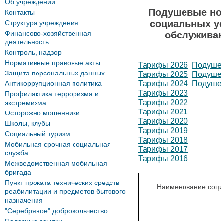
Об учреждении
Подушевые но
Контакты
социальных у
Структура учреждения
Финансово-хозяйственная
обслуживан
деятельность
Контроль, надзор
Нормативные правовые акты
Тарифы 2026
Подуше
Защита персональных данных
Тарифы 2025
Подуше
Тарифы 202
4
Подуше
Антикоррупционная политика
Тарифы 202
3
Профилактика терроризма и
Тарифы 202
2
экстремизма
Тарифы 2021
Осторожно мошенники
Тарифы 20
20
Школы, клубы
Тарифы 2019
Социальный туризм
Тарифы 2018
Мобильная срочная социальная
Тарифы 2017
служба
Тарифы 2016
Межведомственная мобильная
бригада
Пункт проката технических средств
Наименование соци
реабилитации и предметов бытового
назначения
"Серебряное" добровольчество