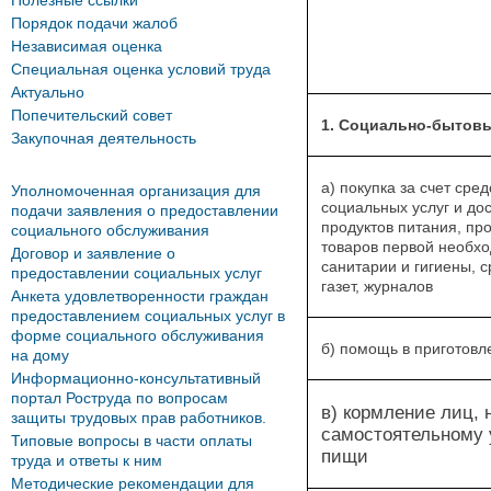
Полезные ссылки
Порядок подачи жалоб
Независимая оценка
Специальная оценка условий труда
Актуально
Попечительский совет
1. Социально-бытовы
Закупочная деятельность
а) покупка за счет сре
Уполномоченная организация для
социальных услуг и до
подачи заявления о предоставлении
продуктов питания, п
социального обслуживания
товаров первой необхо
Договор и заявление о
санитарии и гигиены, ср
предоставлении социальных услуг
газет, журналов
Анкета удовлетворенности граждан
предоставлением социальных услуг в
форме социального обслуживания
б) помощь в приготов
на дому
Информационно-консультативный
портал Роструда по вопросам
в) кормление лиц, 
защиты трудовых прав работников.
самостоятельному
Типовые вопросы в части оплаты
пищи
труда и ответы к ним
Методические рекомендации для