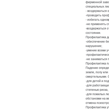
фирменной завод
специальных лиц
- воздержаться 
-проводить проф
- избегать одно
-не применять 
-воздержаться о
состоянии.
Профилактика д
-обеспечение бе
нарушение;
-умение всеми у
-профилактическ
-не заниматься 
Профилактика п
Падение определ
земле, полу или
смертельными. 
-для детей и по
-для работающих
степенью риска
-для пожилых лю
обстановки на в
отмена психотро
Профилактика у