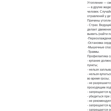
Утопление — сме
— в другие жидк
человек. Случай
отравлений у де
Причины утопле
- Страх. Ведущи
делает движения
выжить (найти п
-Переохлаждение
-Остановка серд
-Мышечные спазм
-Травмы.
Профилактика с
- купание должн
пункты;
- нельзя заплыв
- нельзя купать
во время грозы;
- не разрешаетс
проходящим лодк
- запрещается к
- убедиться при
- не рекомендуе
- запрещается к
- запрещается ос