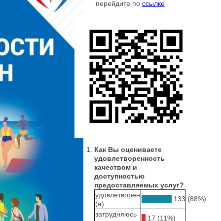
перейдите по
ссылке
Как Вы оцениваете
удовлетворенность
качеством и
доступностью
предоставляемых услуг?
удовлетворен
133 (88%)
(а)
затрудняюсь
17 (11%)