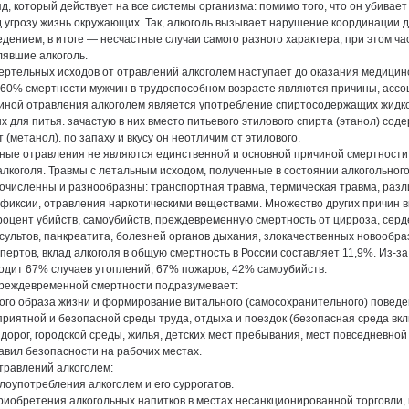
д, который действует на все системы организма: помимо того, что он убивает
д угрозу жизнь окружающих. Так, алкоголь вызывает нарушение координации
едением, в итоге — несчастные случаи самого разного характера, при этом ча
лявшие алкоголь.
ртельных исходов от отравлений алкоголем наступает до оказания медицин
 60% смертности мужчин в трудоспособном возрасте являются причины, асс
иной отравления алкоголем является употребление спиртосодержащих жидко
 для питья. зачастую в них вместо питьевого этилового спирта (этанол) сод
(метанол). по запаху и вкусу он неотличим от этилового.
ные отравления не являются единственной и основной причиной смертности
лкоголя. Травмы с летальным исходом, полученные в состоянии алкогольног
очисленны и разнообразны: транспортная травма, термическая травма, раз
фиксии, отравления наркотическими веществами. Множество других причин в
оцент убийств, самоубийств, преждевременную смертность от цирроза, сер
сультов, панкреатита, болезней органов дыхания, злокачественных новообра
пертов, вклад алкоголя в общую смертность в России составляет 11,9%. Из-з
одит 67% случаев утоплений, 67% пожаров, 42% самоубийств.
реждевременной смертности подразумевает:
ого образа жизни и формирование витального (самосохранительного) поведе
приятной и безопасной среды труда, отдыха и поездок (безопасная среда вкл
дорог, городской среды, жилья, детских мест пребывания, мест повседневной
авил безопасности на рабочих местах.
травлений алкоголем:
злоупотребления алкоголем и его суррогатов.
приобретения алкогольных напитков в местах несанкционированной торговли, 