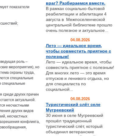
враг? Разбираемся вместе.
икует показатели
В рамках социально-бытовой
реабилитации и абилитации 4
августа в Межпоселенческой
исшествий;
центральной библиотеке прошло
очень полезное и актуальное...
04.08.2026
Лето — идеальное время,
чтобы совместить приятное с
полезным!
 ведущая роль –
Лето — идеальное время, чтобы
ские мероприятия), но
совместить приятное с полезным!
стема охраны труда,
Для многих лето — это время
дуются специальные
отпусков и ленивого отдыха, но
я специальные
для специалиста по
социальной...
 среди других причин
04.08.2026
стается актуальной.
Туристический слёт селе
ются несчастными
Мугреевский
ления других видов
30 июня в селе Мугреевский
ний, несчастных
прошёл традиционный
разрешения конфликта,
туристический слёт, который
кровообращения,
объединил ветеранские