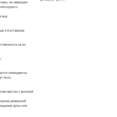
очках, не имеющих
 «Интернет»;
тков;
иде и в уставшем
ственности за их
».
вается лежащим на
ут быть
очих местах с высокой
 оценка домашней
кращение дозы или