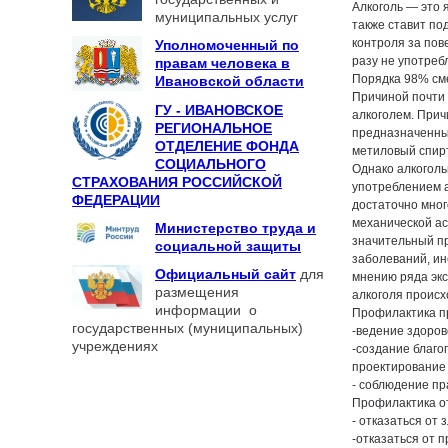
Алкоголь — это я
муниципальных услуг
также ставит по
контроля за пов
Уполномоченный по
разу не употреб
правам человека в
Порядка 98% сме
Ивановской области
Причиной почти
ГУ - ИВАНОВСКОЕ
алкоголем. Прич
РЕГИОНАЛЬНОЕ
предназначенных
ОТДЕЛЕНИЕ ФОНДА
метиловый спирт 
СОЦИАЛЬНОГО
Однако алкоголь
СТРАХОВАНИЯ РОССИЙСКОЙ
употреблением а
ФЕДЕРАЦИИ
достаточно мног
механической ас
Министерство труда и
значительный пр
социальной защиты
заболеваний, ин
Официальный сайт
для
мнению ряда экс
размещения
алкоголя происх
информации о
Профилактика п
государственных (муниципальных)
-ведение здоров
учреждениях
-создание благо
проектирование 
- соблюдение пр
Профилактика о
- отказаться от 
-отказаться от 