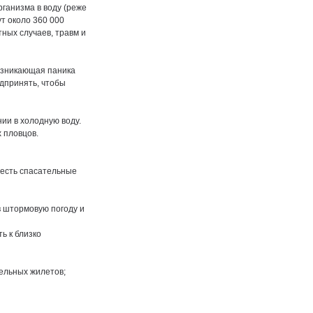
ганизма в воду (реже
т около 360 000
тных случаев, травм и
Возникающая паника
дпринять, чтобы
ии в холодную воду.
 пловцов.
 есть спасательные
в штормовую погоду и
ь к близко
тельных жилетов;