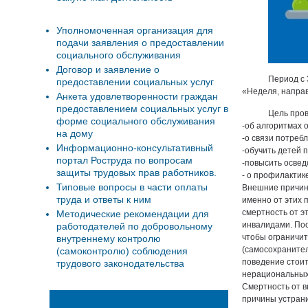
Уполномоченная организация для
подачи заявления о предоставлении
социального обслуживания
Договор и заявление о
Период с 
предоставлении социальных услуг
«Неделя, направ
Анкета удовлетворенности граждан
предоставлением социальных услуг в
Цель про
форме социального обслуживания
-об алгоритмах 
на дому
-о связи потреб
Информационно-консультативный
-обучить детей 
портал Роструда по вопросам
-повысить освед
защиты трудовых прав работников.
- о профилактик
Типовые вопросы в части оплаты
Внешние причины
труда и ответы к ним
именно от этих 
смертность от э
Методические рекомендации для
инвалидами. Пос
работодателей по добровольному
чтобы ограничит
внутреннему контролю
(самосохранител
(самоконтролю) соблюдения
поведение стоит
трудового законодательства
нерациональных 
Смертность от в
причины устрани