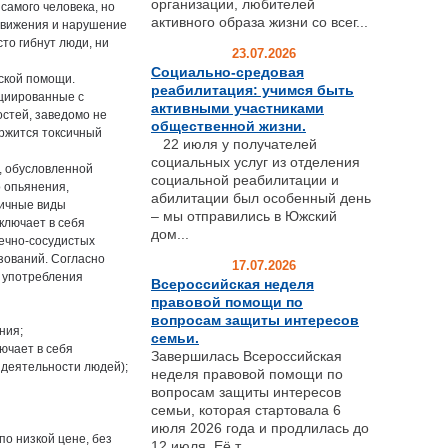
организации, любителей
 самого человека, но
активного образа жизни со всег...
 движения и нарушение
сто гибнут люди, ни
23.07.2026
Социально-средовая
ской помощи.
реабилитация: учимся быть
оциированные с
активными участниками
стей, заведомо не
общественной жизни.
ержится токсичный
22 июля у получателей
социальных услуг из отделения
, обусловленной
социальной реабилитации и
о опьянения,
абилитации был особенный день
личные виды
– мы отправились в Южский
ключает в себя
дом...
дечно-сосудистых
зований. Согласно
17.07.2026
а употребления
Всероссийская неделя
правовой помощи по
вопросам защиты интересов
ния;
семьи.
ючает в себя
Завершилась Всероссийская
 деятельности людей);
неделя правовой помощи по
вопросам защиты интересов
семьи, которая стартовала 6
июля 2026 года и продлилась до
по низкой цене, без
12 июля. Её т...