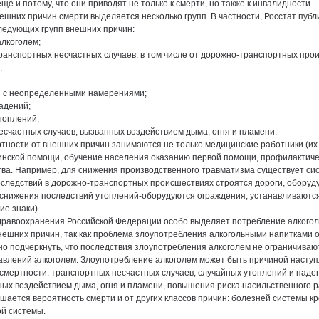
ще и потому, что они приводят не только к смерти, но также к инвалидности.
нешних причин смерти выделяется несколько групп. В частности, Росстат публ
ледующих групп внешних причин:
алкоголем;
 транспортных несчастных случаев, в том числе от дорожно-транспортных про
;
й с неопределенными намерениями;
падений;
утоплений;
несчастных случаев, вызванных воздействием дыма, огня и пламени.
ности от внешних причин занимаются не только медицинские работники (их
инской помощи, обучение населения оказанию первой помощи, профилактиче
тва. Например, для снижения производственного травматизма существует си
оследствий в дорожно-транспортных происшествиях строятся дороги, обору
 снижения последствий утоплений-оборудуются ограждения, устанавливаютс
е знаки).
равоохранения Российской Федерации особо выделяет потребление алкоголя
нешних причин, так как проблема злоупотребления алкогольными напитками о
о подчеркнуть, что последствия злоупотребления алкоголем не ограничива
авлений алкоголем. Злоупотребление алкоголем может быть причиной наступ
смертности: транспортных несчастных случаев, случайных утоплений и паде
ных воздействием дыма, огня и пламени, повышения риска насильственного 
ышается вероятность смерти и от других классов причин: болезней системы 
й системы.