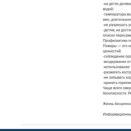
-на детях должн
водой;
-температура во
мин, длительное
-не разрешать у
-детям, не дости
опасно пересажи
Профилактика п
Пожары — это н
ценностей.
-соблюдение пр
-воздержание от
-использование 
-разжигать кост
-не забывать хо
-хранить горючи
Чаще всего смер
безопасности. Р
Жизнь бесценна 
Информационные