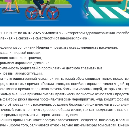
30.06.2025 по 06.07.2025 объявлен Министерством здравоохранения Российс
ленная на снижение смертности от внешних причин».
ведения мероприятий Недели – повысить осведомленность населения:
оказания первой помощи;
ления алкоголя и травмах;
правилам дорожного движения;
омленность родителей о профилактике детского травматизма;
е чрезвычайных ситуаций.
 – это единственный класс причин, который обусловливает только предотв
предотвратимых причин в России ежегодно погибает огромное число людей, 
того класса причин сопряжена с очень большим числом людей, которых эти ж
кольку внешние причины смерти практически полностью относятся к предот
ь факторы риска важны профилактические мероприятия, куда входят: форми
ьного) поведения у населения, создание безопасной физической и социальн
 очень близко к понятию здорового образа жизни, так как предлагает отказ от
и вредных привычек и стереотипов поведения.
нешних причин вызывает особую озабоченность общества, поскольку в больш
мы и, кроме того, отличаются относительно низким возрастом смерти. Внеш