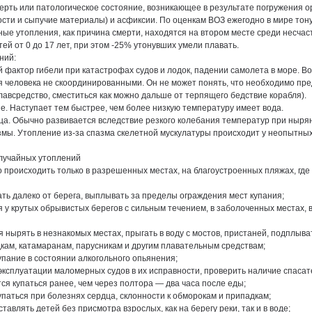
рть или патологическое состояние, возникающее в результате погружения ор
ости и сыпучие материалы) и асфиксии. По оценкам ВОЗ ежегодно в мире тону
ные утопления, как причина смерти, находятся на втором месте среди несчас
тей от 0 до 17 лет, при этом -25% утонувших умели плавать.
ний:
й фактор гибели при катастрофах судов и лодок, падении самолета в море. 
 человека не скоординированными. Он не может понять, что необходимо пре
лавсредство, сместиться как можно дальше от терпящего бедствие корабля).
. Наступает тем быстрее, чем более низкую температуру имеет вода.
ца. Обычно развивается вследствие резкого колебания температур при нырян
ы. Утопление из-за спазма скелетной мускулатуры происходит у неопытных
лучайных утоплений
о происходить только в разрешенных местах, на благоустроенных пляжах, где
ать далеко от берега, выплывать за пределы ограждения мест купания;
ся у крутых обрывистых берегов с сильным течением, в заболоченных местах, 
я нырять в незнакомых местах, прыгать в воду с мостов, пристаней, подплыват
ам, катамаранам, парусникам и другим плавательным средствам;
упание в состоянии алкогольного опьянения;
 эксплуатации маломерных судов в их исправности, проверить наличие спаса
тся купаться ранее, чем через полтора — два часа после еды;
упаться при болезнях сердца, склонности к обморокам и припадкам;
тавлять детей без присмотра взрослых, как на берегу реки, так и в воде;