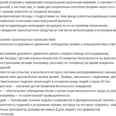
ской упаковки и маркировки специальными акцизными марками, в торговых т
ензий, у частных лиц, а также дистанционным способом продажи через сеть
от приема алкоголя на голодный желудок;
илактические беседы с подростками на тему вреда алкогольсодержащих напи
временного сочетания напитков разной крепости;
спиртосодержащую непищевую продукцию не по ее прямому назначению;
т вождения транспортного средства (в том числе велосипедов) в нетрезвом в
орожно-транспортных происшествий:
зопасности дорожного движения: соблюдение правил и повышение мер ответ
частниками дорожного движения оказать первую помощь пострадавшему;
ие беседы с детьми разных возрастов «О правилах безопасности на дорогах
посторонними делами (например, разговор по телефону) во время вождения.
адений:
яется как событие, в результате которого человек непреднамеренно оказы
 каком-либо другом более низком уровне. Травмы, связанные с падениями, мог
Смертельные падения происходят в основном среди людей старше 60 лет.
дростков — обучение детей правилам безопасного поведения;
 — обеспечение соблюдения более строгих норм безопасности труда на раб
, например — в строительной промышленности;
дей — тренировка техники ходьбы и равновесия и функциональный тренинг,
ероятность падений и устранение причин, которые на это могут повлиять, со
пных препаратов, добавки витамина Д для людей с его дефицитом.
топлений.