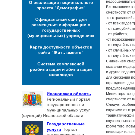
недооценивать е
О реализации национального
В этом классе в
проекта "Демография"
смертности от с
-от отравлений 
Официальный сайт для
- от всех видов
размещения информации о
- от самоубийств
государственных
- от убийств;
(муниципальных) учреждениях
-от повреждени
- от случайных 
Карта доступности объектов
- от случайных 
сайта "Жить вместе"
- от случайных 
Снижением смерт
Система комплексной
оказание медиц
реабилитации и абилитации
и другие ведомс
инвалидов
для снижения п
ограждения для
предупреждающи
Ивановская область
Министерство зд
Региональный портал
смертности от в
государственных и
Следует особенн
муниципальных услуг
случаями от отр
(функций) Ивановской области
травматической 
случаев, вызван
Государственные
кроме того, пов
услуги
Портал
пищеварительно
государственных и