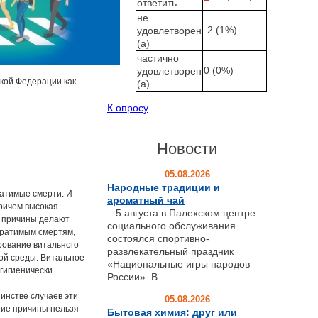
ответить
не
2 (1%)
удовлетворен
(а)
частично
0 (0%)
удовлетворен
кой Федерации как
(а)
К опросу
Новости
05.08.2026
Народные традиции и
ратимые смерти. И
ароматный чай
причем высокая
5 августа в Палехском центре
е причины делают
социального обслуживания
вратимым смертям,
состоялся спортивно-
рование витального
развлекательный праздник
ой среды. Витальное
«Национальные игры народов
 гигиенически
России». В ...
инстве случаев эти
05.08.2026
ние причины нельзя
Бытовая химия: друг или