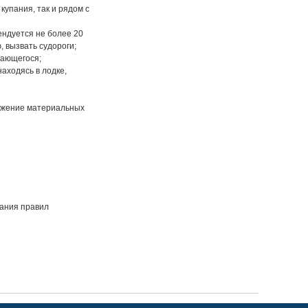
купания, так и рядом с
ендуется не более 20
 вызвать судороги;
пающегося;
находясь в лодке,
тожение материальных
вания правил